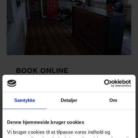
BOOK ONLINE
Når du vil – hvor du vil
Altid åbent
Let at booke
Samtykke
Detaljer
Om
Spring telefonkøen over
Fordi din tid er kostbar
Denne hjemmeside bruger cookies
Book online
Vi bruger cookies til at tilpasse vores indhold og