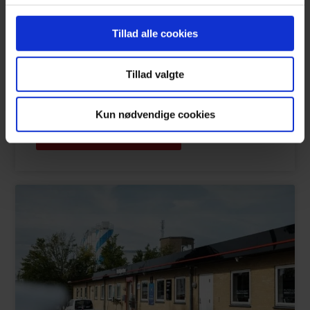
Skift af pærer
Hente og bringe
Skift af viskerblade
Tillad alle cookies
Adgang til akuttider
Vejledning ved køb af ny bil
Tillad valgte
Lånebil ved serviceeftersyn
Påfyldning af væsker mellem serviceeftersyn
Kun nødvendige cookies
Din Bilpartner Express