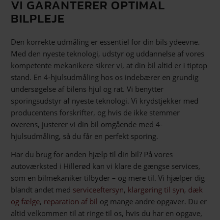
VI GARANTERER OPTIMAL
BILPLEJE
Den korrekte udmåling er essentiel for din bils ydeevne.
Med den nyeste teknologi, udstyr og uddannelse af vores
kompetente mekanikere sikrer vi, at din bil altid er i tiptop
stand. En 4-hjulsudmåling hos os indebærer en grundig
undersøgelse af bilens hjul og rat. Vi benytter
sporingsudstyr af nyeste teknologi. Vi krydstjekker med
producentens forskrifter, og hvis de ikke stemmer
overens, justerer vi din bil omgående med 4-
hjulsudmåling, så du får en perfekt sporing.
Har du brug for anden hjælp til din bil? På vores
autoværksted i Hillerød kan vi klare de gængse services,
som en bilmekaniker tilbyder – og mere til. Vi hjælper dig
blandt andet med
serviceeftersyn
,
klargøring til syn
,
dæk
og fælge
,
reparation af bil
og mange andre opgaver. Du er
altid velkommen til at ringe til os, hvis du har en opgave,