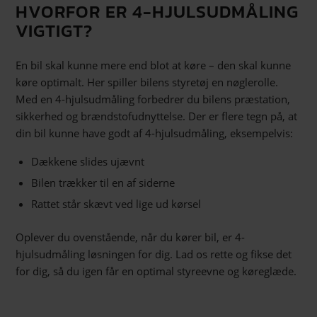
HVORFOR ER 4-HJULSUDMÅLING
VIGTIGT?
En bil skal kunne mere end blot at køre – den skal kunne
køre optimalt. Her spiller bilens styretøj en nøglerolle.
Med en 4-hjulsudmåling forbedrer du bilens præstation,
sikkerhed og brændstofudnyttelse. Der er flere tegn på, at
din bil kunne have godt af 4-hjulsudmåling, eksempelvis:
Dækkene slides ujævnt
Bilen trækker til en af siderne
Rattet står skævt ved lige ud kørsel
Oplever du ovenstående, når du kører bil, er 4-
hjulsudmåling løsningen for dig. Lad os rette og fikse det
for dig, så du igen får en optimal styreevne og køreglæde.