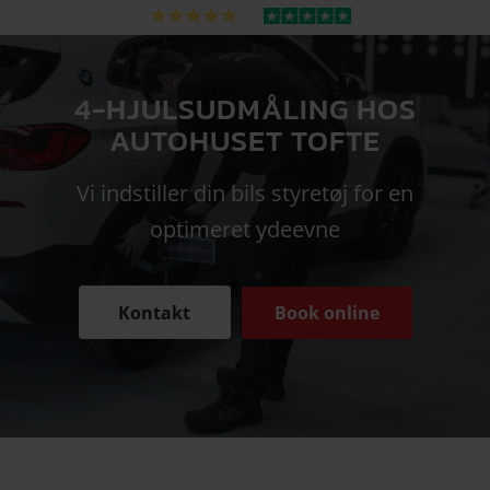
4-HJULSUDMÅLING HOS
AUTOHUSET TOFTE
Vi indstiller din bils styretøj for en
optimeret ydeevne
Kontakt
Book online