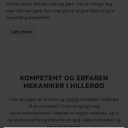
ordnes inden det kan lade sig gøre. Der er mange ting
man selv kan gøre, hvis man gerne vil give bilen en god
behandling indimellem.
Læs mere
KOMPETENT OG ERFAREN
MEKANIKER I HILLERØD
Hvis du søger en erfaren og dygtig mekaniker i Hillerød,
så er Autohuset Tofte et oplagt valg.
Vores autoværksted i Hillerød er meget velanset, og vi
har en bred erfaring inden for en lang række bilmærker og
reparationstyper.