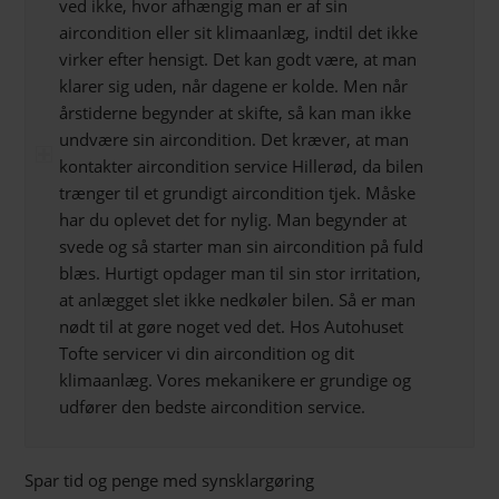
ved ikke, hvor afhængig man er af sin
aircondition eller sit klimaanlæg, indtil det ikke
virker efter hensigt. Det kan godt være, at man
klarer sig uden, når dagene er kolde. Men når
årstiderne begynder at skifte, så kan man ikke
undvære sin aircondition. Det kræver, at man
kontakter aircondition service Hillerød, da bilen
trænger til et grundigt aircondition tjek. Måske
har du oplevet det for nylig. Man begynder at
svede og så starter man sin aircondition på fuld
blæs. Hurtigt opdager man til sin stor irritation,
at anlægget slet ikke nedkøler bilen. Så er man
nødt til at gøre noget ved det. Hos Autohuset
Tofte servicer vi din aircondition og dit
klimaanlæg. Vores mekanikere er grundige og
udfører den bedste aircondition service.
Spar tid og penge med synsklargøring