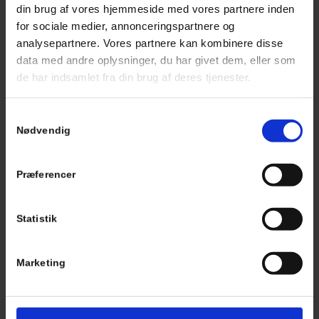
din brug af vores hjemmeside med vores partnere inden
for sociale medier, annonceringspartnere og
KOMPETENT OG ERFAREN
analysepartnere. Vores partnere kan kombinere disse
MEKANIKER I HILLERØD
data med andre oplysninger, du har givet dem, eller som
de har indsamlet fra din brug af deres tjenester.
Hvis du søger en erfaren og dygtig mekaniker i Hillerød, så
er Autohuset Tofte et oplagt valg.
Samtykkevalg
Nødvendig
Vores autoværksted i Hillerød er meget velanset, og vi har
en bred erfaring inden for en lang række bilmærker og
reparationstyper.
Præferencer
Statistik
Marketing