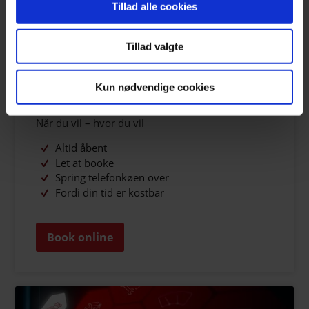
Tillad alle cookies
Tillad valgte
Kun nødvendige cookies
BOOK ONLINE
Når du vil – hvor du vil
Altid åbent
Let at booke
Spring telefonkøen over
Fordi din tid er kostbar
Book online