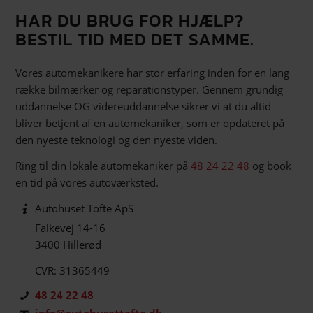
HAR DU BRUG FOR HJÆLP?
BESTIL TID MED DET SAMME.
Vores automekanikere har stor erfaring inden for en lang
række bilmærker og reparationstyper. Gennem grundig
uddannelse OG videreuddannelse sikrer vi at du altid
bliver betjent af en automekaniker, som er opdateret på
den nyeste teknologi og den nyeste viden.
Ring til din lokale automekaniker på
48 24 22 48
og book
en tid på vores autoværksted.
Autohuset Tofte ApS
Falkevej 14-16
3400 Hillerød
CVR: 31365449
48 24 22 48
info@autohusettofte.dk