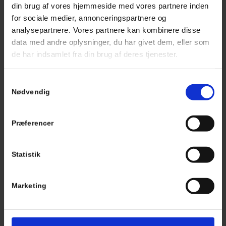
din brug af vores hjemmeside med vores partnere inden
for sociale medier, annonceringspartnere og
analysepartnere. Vores partnere kan kombinere disse
data med andre oplysninger, du har givet dem, eller som
de har indsamlet fra din brug af deres tjenester.
Samtykkevalg
Nødvendig
Præferencer
DIN BILPARTNER EXPRESS
Statistik
De bedste fordele til vores bedste kunder
Skadeservice
Skift af pærer
Marketing
Hente og bringe
Skift af viskerblade
Adgang til akuttider