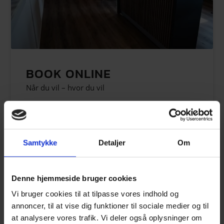
BOOK ONLINE
Når du vil – hvor du vil
Altid åbent
Let at booke
Spring telefonkøen over
Fordi din tid er kostbar
Samtykke
Detaljer
Om
Book online
Denne hjemmeside bruger cookies
Vi bruger cookies til at tilpasse vores indhold og
annoncer, til at vise dig funktioner til sociale medier og til
at analysere vores trafik. Vi deler også oplysninger om