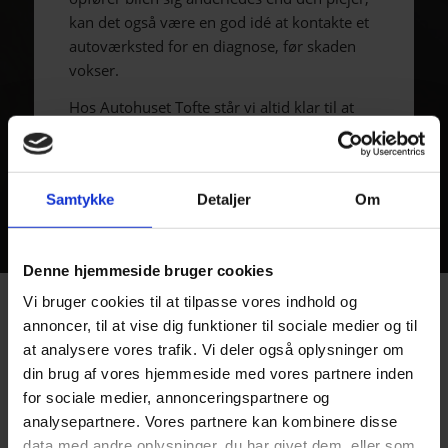
kan det også være en god idé at kontakte et
autoværksted for en diagnose, før skaden
vokser.
Hos Autohuset Tofte står vi altid klar til at
hjælpe med både rådgivning,
fejldiagnosticering og reparation af elbiler.
Samtykke
Detaljer
Om
Denne hjemmeside bruger cookies
Vi bruger cookies til at tilpasse vores indhold og
annoncer, til at vise dig funktioner til sociale medier og til
KOMPETENT OG ERFAREN
at analysere vores trafik. Vi deler også oplysninger om
MEKANIKER I HILLERØD
din brug af vores hjemmeside med vores partnere inden
for sociale medier, annonceringspartnere og
Hvis du søger en erfaren og dygtig mekaniker i Hillerød, så
analysepartnere. Vores partnere kan kombinere disse
er Autohuset Tofte et oplagt valg.
data med andre oplysninger, du har givet dem, eller som