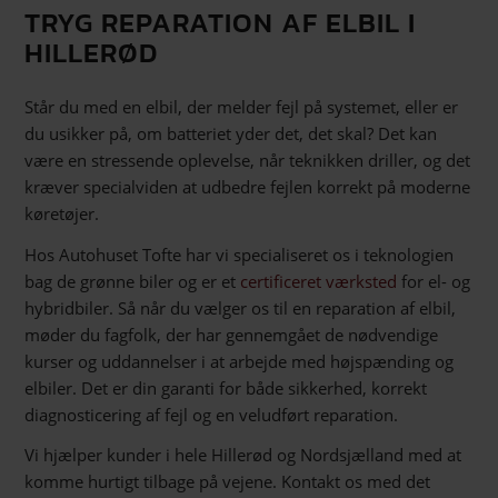
TRYG REPARATION AF ELBIL I
HILLERØD
Står du med en elbil, der melder fejl på systemet, eller er
du usikker på, om batteriet yder det, det skal? Det kan
være en stressende oplevelse, når teknikken driller, og det
kræver specialviden at udbedre fejlen korrekt på moderne
køretøjer.
Hos Autohuset Tofte har vi specialiseret os i teknologien
bag de grønne biler og er et
certificeret værksted
for el- og
hybridbiler. Så når du vælger os til en reparation af elbil,
møder du fagfolk, der har gennemgået de nødvendige
kurser og uddannelser i at arbejde med højspænding og
elbiler. Det er din garanti for både sikkerhed, korrekt
diagnosticering af fejl og en veludført reparation.
Vi hjælper kunder i hele Hillerød og Nordsjælland med at
komme hurtigt tilbage på vejene. Kontakt os med det