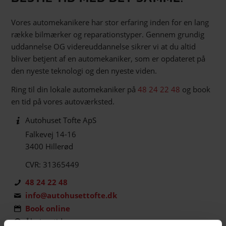
Vores automekanikere har stor erfaring inden for en lang
række bilmærker og reparationstyper. Gennem grundig
uddannelse OG videreuddannelse sikrer vi at du altid
bliver betjent af en automekaniker, som er opdateret på
den nyeste teknologi og den nyeste viden.
Ring til din lokale automekaniker på
48 24 22 48
og book
en tid på vores autoværksted.
Autohuset Tofte ApS
Falkevej 14-16
3400 Hillerød
CVR: 31365449
48 24 22 48
info@autohusettofte.dk
Book online
Åbningstider