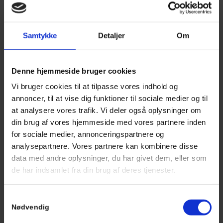
Mandag – Torsdag: 07:30 – 16:30
Fredag: 07:30 – 15:00
Lørdag – Søndag: Lukket
Samtykke
Detaljer
Om
Denne hjemmeside bruger cookies
SKRIV TIL OS
Vi bruger cookies til at tilpasse vores indhold og
Ring til os på
48 24 22 48
eller skriv
annoncer, til at vise dig funktioner til sociale medier og til
på
info@autohusettofte.dk
og vi kontakter dig for
at analysere vores trafik. Vi deler også oplysninger om
booking af tid hurtigst muligt.
din brug af vores hjemmeside med vores partnere inden
for sociale medier, annonceringspartnere og
Du kan også kontakte os ved at udfylde
analysepartnere. Vores partnere kan kombinere disse
formularen herunder:
data med andre oplysninger, du har givet dem, eller som
de har indsamlet fra din brug af deres tjenester.
Samtykkevalg
Nødvendig