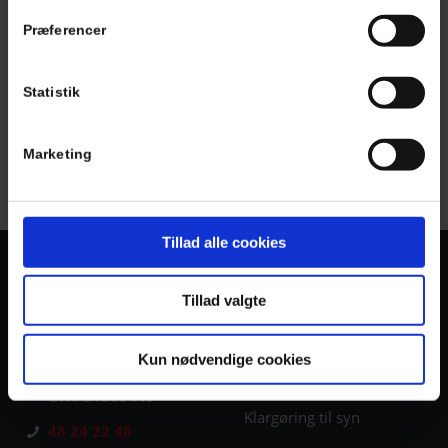
Præferencer
Statistik
Marketing
Tillad alle cookies
KONTAKT OS
LÆS MERE
Tillad valgte
Serviceeftersyn
Autohuset Tofte ApS
Falkevej 14-16
Aircondition service
3400 Hillerød
Kun nødvendige cookies
Dæk og fælge
CVR: 31365449
Klargøring til syn
48 24 22 48