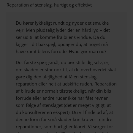
Reparation af stenslag, hurtigt og effektivt
Du kører lykkeligt rundt og nyder det smukke
vejr. Men pludselig lyder der en hård lyd – det
ser ud til at komme fra bilens vindue. Da du
kigger i dit bakspejl, opdager du, at noget må
have ramt bilens forrude. Hvad gør man nu?
Det første spørgsmål, du bør stille dig selv, er,
om skaden er stor nok til, at du overhovedet skal
gøre dig den ulejlighed at få en stenslag
reparation eller helt at udskifte ruden. Reparation
af bilrude er normalt tilstrækkeligt, når din bils
forrude eller andre ruder ikke har fået revner
som følge af stenslaget (det er meget vigtigt, at
du konsulterer en ekspert). Du vil finde ud af, at
denne form for små skader kun kræver mindre
reparationer, som hurtigt er klaret. Vi sørger for