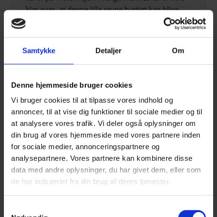
klar over, at denne lille revne hurtigt kan blive
større, hvis der ikke bliver taget hånd om den og
derfor kræver skift af forrude.
Er din rude med varme, sensor eller andet, er det
Samtykke
Detaljer
Om
ingen hindring for os. Vi skifter alle slags
forruder, når det drejer sig om revner og
stenslag. Hvis du er i tvivl om, hvorvidt vi kan
Denne hjemmeside bruger cookies
reparere din rude, er du velkommen til at ringe til
Vi bruger cookies til at tilpasse vores indhold og
os så kan vi rådgive dig.
annoncer, til at vise dig funktioner til sociale medier og til
at analysere vores trafik. Vi deler også oplysninger om
Alt efter type forrude kan der være forskelle i
din brug af vores hjemmeside med vores partnere inden
prisen. Vi vil altid sikre os, at du er tilfreds med
for sociale medier, annonceringspartnere og
vores priser, inden vi påbegynder arbejdet.
analysepartnere. Vores partnere kan kombinere disse
Det gør ingen forskel, om ruden er ridset, flækket
data med andre oplysninger, du har givet dem, eller som
eller revnet. Vi udfører gerne reparationen for
de har indsamlet fra din brug af deres tjenester.
dig, så din rude bliver så god som ny igen.
Samtykkevalg