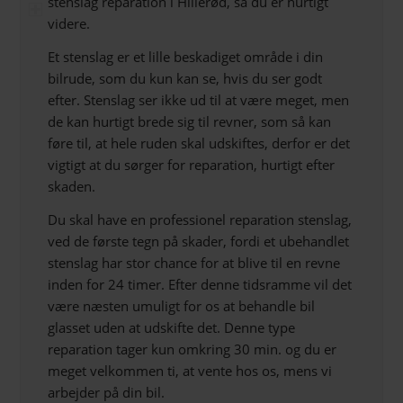
stenslag reparation i Hillerød, så du er hurtigt
videre.
Et stenslag er et lille beskadiget område i din
bilrude, som du kun kan se, hvis du ser godt
efter. Stenslag ser ikke ud til at være meget, men
de kan hurtigt brede sig til revner, som så kan
føre til, at hele ruden skal udskiftes, derfor er det
vigtigt at du sørger for reparation, hurtigt efter
skaden.
Du skal have en professionel reparation stenslag,
ved de første tegn på skader, fordi et ubehandlet
stenslag har stor chance for at blive til en revne
inden for 24 timer. Efter denne tidsramme vil det
være næsten umuligt for os at behandle bil
glasset uden at udskifte det. Denne type
reparation tager kun omkring 30 min. og du er
meget velkommen ti, at vente hos os, mens vi
arbejder på din bil.