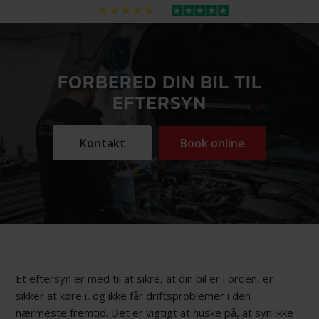
FORBERED DIN BIL TIL
EFTERSYN
Kontakt
Book online
Et eftersyn er med til at sikre, at din bil er i orden, er
sikker at køre i, og ikke får driftsproblemer i den
nærmeste fremtid. Det er vigtigt at huske på, at syn ikke