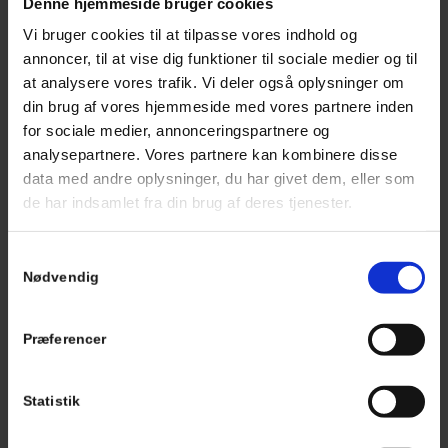
Denne hjemmeside bruger cookies
Din Bilpartner Express
Vi bruger cookies til at tilpasse vores indhold og
annoncer, til at vise dig funktioner til sociale medier og til
at analysere vores trafik. Vi deler også oplysninger om
din brug af vores hjemmeside med vores partnere inden
for sociale medier, annonceringspartnere og
analysepartnere. Vores partnere kan kombinere disse
data med andre oplysninger, du har givet dem, eller som
de har indsamlet fra din brug af deres tjenester.
Samtykkevalg
Nødvendig
Præferencer
Statistik
PRISER
Se prislisten på vores ydelser