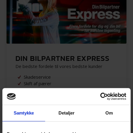
DIN BILPARTNER EXPRESS
De bedste fordele til vores bedste kunder
Skadeservice
Skift af pærer
Hente og bringe
Skift af viskerblade
Adgang til akuttider
Vejledning ved køb af ny bil
Samtykke
Detaljer
Om
Lånebil ved serviceeftersyn
Påfyldning af væsker mellem serviceeftersyn