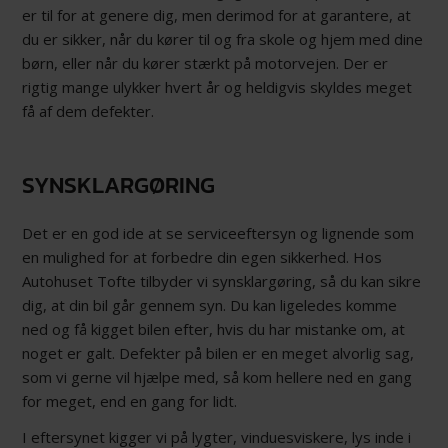
er til for at genere dig, men derimod for at garantere, at
du er sikker, når du kører til og fra skole og hjem med dine
børn, eller når du kører stærkt på motorvejen. Der er
rigtig mange ulykker hvert år og heldigvis skyldes meget
få af dem defekter.
SYNSKLARGØRING
Det er en god ide at se serviceeftersyn og lignende som
en mulighed for at forbedre din egen sikkerhed. Hos
Autohuset Tofte tilbyder vi synsklargøring, så du kan sikre
dig, at din bil går gennem syn. Du kan ligeledes komme
ned og få kigget bilen efter, hvis du har mistanke om, at
noget er galt. Defekter på bilen er en meget alvorlig sag,
som vi gerne vil hjælpe med, så kom hellere ned en gang
for meget, end en gang for lidt.
I eftersynet kigger vi på lygter, vinduesviskere, lys inde i