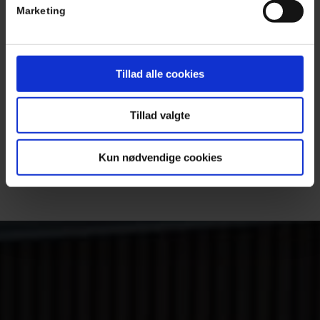
Marketing
Reparationer
Gratis synstjek
Stort og lille servicetjek
Dæk opbevaring -og skifte
Tillad alle cookies
Tillad valgte
Se priser
Kun nødvendige cookies