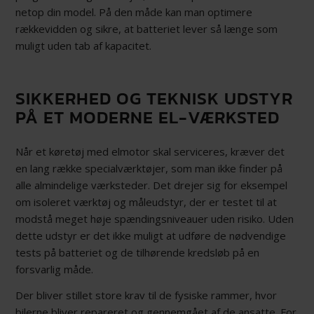
netop din model. På den måde kan man optimere
rækkevidden og sikre, at batteriet lever så længe som
muligt uden tab af kapacitet.
SIKKERHED OG TEKNISK UDSTYR
PÅ ET MODERNE EL-VÆRKSTED
Når et køretøj med elmotor skal serviceres, kræver det
en lang række specialværktøjer, som man ikke finder på
alle almindelige værksteder. Det drejer sig for eksempel
om isoleret værktøj og måleudstyr, der er testet til at
modstå meget høje spændingsniveauer uden risiko. Uden
dette udstyr er det ikke muligt at udføre de nødvendige
tests på batteriet og de tilhørende kredsløb på en
forsvarlig måde.
Der bliver stillet store krav til de fysiske rammer, hvor
bilerne bliver repareret og gennemgået af de ansatte. For