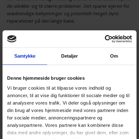
de udvikler sig til større problemer. Det sparer ejeren for
unødvendige bekymringer og potentielt meget dyre
reparationer på den lange bane.
Det handler også om at kunne dokumentere det udførte
arbejde korrekt i forhold til bilens digitale servicebog. En
korrekt udfyldt servicehistorik fra et specialiseret sted er
guld værd, når bilen engang skal sælges videre til en ny
Samtykke
Detaljer
Om
ejer. Det vidner nemlig om, at bilen er blevet passet af
folk med den rette faglige baggrund og forståelse for
teknologien.
Denne hjemmeside bruger cookies
Vi bruger cookies til at tilpasse vores indhold og
annoncer, til at vise dig funktioner til sociale medier og til
FORDELENE VED LØBENDE
at analysere vores trafik. Vi deler også oplysninger om
EFTERUDDANNELSE AF
din brug af vores hjemmeside med vores partnere inden
MEKANIKERE
for sociale medier, annonceringspartnere og
analysepartnere. Vores partnere kan kombinere disse
Udviklingen inden for elektriske biler bevæger sig med en
data med andre oplysninger, du har givet dem, eller som