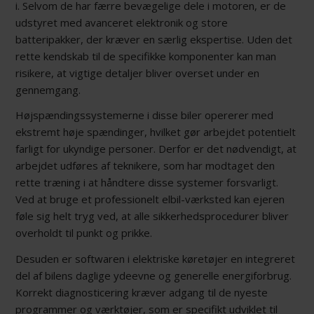
i. Selvom de har færre bevægelige dele i motoren, er de
udstyret med avanceret elektronik og store
batteripakker, der kræver en særlig ekspertise. Uden det
rette kendskab til de specifikke komponenter kan man
risikere, at vigtige detaljer bliver overset under en
gennemgang.
Højspændingssystemerne i disse biler opererer med
ekstremt høje spændinger, hvilket gør arbejdet potentielt
farligt for ukyndige personer. Derfor er det nødvendigt, at
arbejdet udføres af teknikere, som har modtaget den
rette træning i at håndtere disse systemer forsvarligt.
Ved at bruge et professionelt elbil-værksted kan ejeren
føle sig helt tryg ved, at alle sikkerhedsprocedurer bliver
overholdt til punkt og prikke.
Desuden er softwaren i elektriske køretøjer en integreret
del af bilens daglige ydeevne og generelle energiforbrug.
Korrekt diagnosticering kræver adgang til de nyeste
programmer og værktøjer, som er specifikt udviklet til