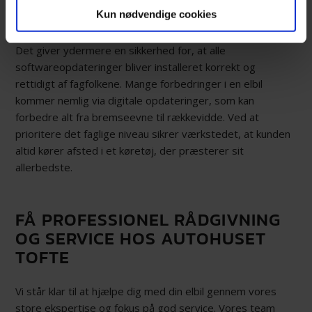
med til at give ejeren en bedre oplevelse med sin elbil i
Kun nødvendige cookies
hverdagen og sikrer en optimal driftsøkonomi.
Det giver ydermere en sikkerhed for, at alle
softwareopdateringer bliver installeret korrekt og
rettidigt af fagfolkene. Mange forbedringer i en elbil
kommer nemlig via digitale opdateringer, som kan
forbedre alt fra bremseevne til rækkevidde. Ved at
prioritere det faglige niveau sikrer værkstedet, at kunden
altid kører afsted i et køretøj, der præsterer sit
allerbedste.
FÅ PROFESSIONEL RÅDGIVNING
OG SERVICE HOS AUTOHUSET
TOFTE
Vi står klar til at hjælpe dig med din elbil gennem vores
store ekspertise og fokus på god service. Vores team