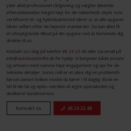
yder altid professionel rådgivning og vægter løbende
efteruddannelse meget højt for din sikkerheds skyld. Som
certificeret el- og hybridværksted sikrer vi, at alle opgaver
bliver udført efter de højeste standarder. Du kan altid få
et uforpligtende tilbud på din opgave ved at henvende dig
direkte til os.
Kontakt os i dag på telefon
48 24 22 48
eller via email på
info@autohusettofte.dk
for hjælp. Vi betjener både private
og erhverv med samme høje engagement og øje for de
tekniske detaljer. Vores mål er at sikre dig en problemfri
kørsel uanset hvilken model du kører i til daglig. Book en
tid til din bil og oplev værdien af ægte specialviden og
dedikeret kundeservice.
Kontakt os
48 24 22 48